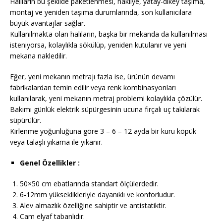
Halıların bu şekilde paketlenmesi, nakliye, yatay-dikey taşıma,
montaj ve yeniden taşıma durumlarında, son kullanıcılara
büyük avantajlar sağlar.
Kullanılmakta olan halıların, başka bir mekanda da kullanılması
isteniyorsa, kolaylıkla sökülüp, yeniden kutulanır ve yeni
mekana nakledilir.
Eğer, yeni mekanın metrajı fazla ise, ürünün devamı
fabrikalardan temin edilir veya renk kombinasyonları
kullanılarak, yeni mekanın metraj problemi kolaylıkla çözülür.
Bakımı günlük elektrik süpürgesinin ucuna fırçalı uç takılarak
süpürülür.
Kirlenme yoğunluğuna göre 3 – 6 – 12 ayda bir kuru köpük
veya talaşlı yıkama ile yıkanır.
Genel Özellikler :
50×50 cm ebatlarında standart ölçülerdedir.
6-12mm yükseklikleriyle dayanıklı ve konforludur.
Alev almazlık özelliğine sahiptir ve antistatiktir.
Cam elyaf tabanlıdır.