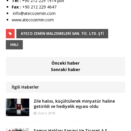
Tel :
+90 212 229 1914 pbx
Fax :
+90 212 229 4647
info@atecozemin.com
www.atecozemin.com
ATECO ZEMİN MALZEMELERİ SAN. TİC. LTD. ŞTİ
HALI
Önceki haber
Sonraki haber
İlgili Haberler
Zile halısı, küçültülerek minyatür haline
getirildi ve hediyelik eşyası oldu
Oca 3, 2018
Samur Halıları Sanayi Ve Ticaret A.Ş.