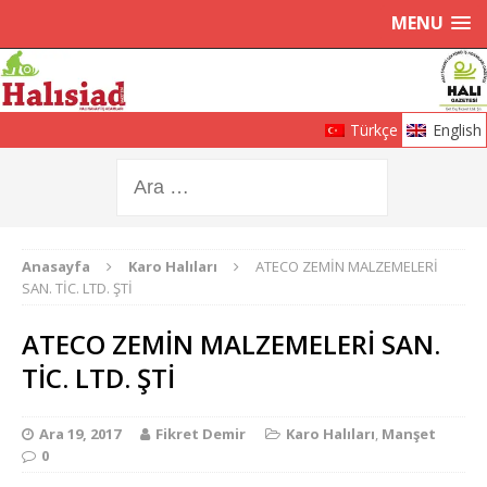
MENU
Türkçe
English
Anasayfa
Karo Halıları
ATECO ZEMİN MALZEMELERİ
SAN. TİC. LTD. ŞTİ
ATECO ZEMİN MALZEMELERİ SAN.
TİC. LTD. ŞTİ
Ara 19, 2017
Fikret Demir
Karo Halıları
,
Manşet
0