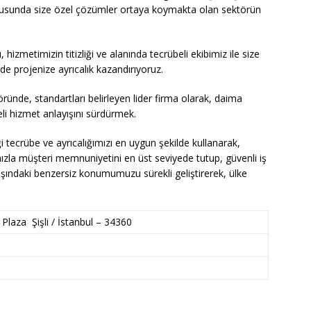
tusunda size özel çözümler ortaya koymakta olan sektörün
ğı, hizmetimizin titizliği ve alanında tecrübeli ekibimiz ile size
 projenize ayrıcalık kazandırıyoruz.
ründe, standartları belirleyen lider firma olarak, daima
iteli hizmet anlayışını sürdürmek.
i tecrübe ve ayrıcalığımızı en uygun şekilde kullanarak,
zla müşteri memnuniyetini en üst seviyede tutup, güvenli iş
t dışındaki benzersiz konumumuzu sürekli geliştirerek, ülke
laza Şişli / İstanbul – 34360