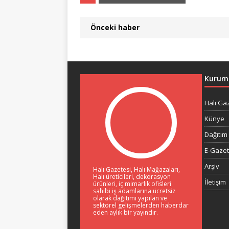
Önceki haber
Kurum
Halı Ga
Künye
Dağıtım 
E-Gaze
Arşiv
Halı Gazetesi, Halı Mağazaları,
Halı üreticileri, dekorasyon
İletişim
ürünleri, iç mimarlık ofisleri
sahibi iş adamlarına ücretsiz
olarak dağıtımı yapılan ve
sektörel gelişmelerden haberdar
eden aylık bir yayındır.