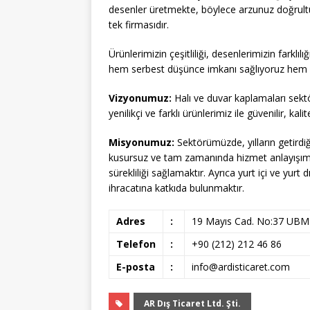
desenler üretmekte, böylece arzunuz doğrul
tek firmasıdır.
Ürünlerimizin çeşitliliği, desenlerimizin farklılı
hem serbest düşünce imkanı sağlıyoruz hem de
Vizyonumuz:
Halı ve duvar kaplamaları sektö
yenilikçi ve farklı ürünlerimiz ile güvenilir, kal
Misyonumuz:
Sektörümüzde, yılların getirdiğ
kusursuz ve tam zamanında hizmet anlayışımı
sürekliliği sağlamaktır. Ayrıca yurt içi ve yur
ihracatına katkıda bulunmaktır.
Adres
:
19 Mayıs Cad. No:37 UBM P
Telefon
:
+90 (212) 212 46 86
E-posta
:
info@ardisticaret.com
AR Dış Ticaret Ltd. Şti.