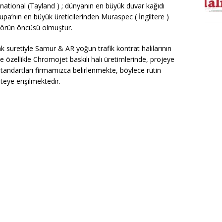
rnational (Tayland ) ; dünyanın en büyük duvar kağıdı
rupa’nın en büyük üreticilerinden Muraspec ( İngiltere )
ektörün öncüsü olmuştur.
ak suretiyle Samur & AR yoğun trafik kontrat halılarının
e özellikle Chromojet baskılı halı üretimlerinde, projeye
standartları firmamızca belirlenmekte, böylece rutin
iteye erişilmektedir.