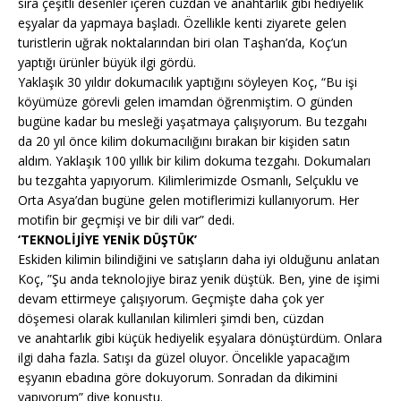
sıra çeşitli desenler içeren cüzdan ve anahtarlık gibi hediyelik
eşyalar da yapmaya başladı. Özellikle kenti ziyarete gelen
turistlerin uğrak noktalarından biri olan Taşhan’da, Koç’un
yaptığı ürünler büyük ilgi gördü.
Yaklaşık 30 yıldır dokumacılık yaptığını söyleyen Koç, “Bu işi
köyümüze görevli gelen imamdan öğrenmiştim. O günden
bugüne kadar bu mesleği yaşatmaya çalışıyorum. Bu tezgahı
da 20 yıl önce kilim dokumacılığını bırakan bir kişiden satın
aldım. Yaklaşık 100 yıllık bir kilim dokuma tezgahı. Dokumaları
bu tezgahta yapıyorum. Kilimlerimizde Osmanlı, Selçuklu ve
Orta Asya’dan bugüne gelen motiflerimizi kullanıyorum. Her
motifin bir geçmişi ve bir dili var” dedi.
‘TEKNOLİJİYE YENİK DÜŞTÜK’
Eskiden kilimin bilindiğini ve satışların daha iyi olduğunu anlatan
Koç, ”Şu anda teknolojiye biraz yenik düştük. Ben, yine de işimi
devam ettirmeye çalışıyorum. Geçmişte daha çok yer
döşemesi olarak kullanılan kilimleri şimdi ben, cüzdan
ve anahtarlık gibi küçük hediyelik eşyalara dönüştürdüm. Onlara
ilgi daha fazla. Satışı da güzel oluyor. Öncelikle yapacağım
eşyanın ebadına göre dokuyorum. Sonradan da dikimini
yapıyorum” diye konuştu.