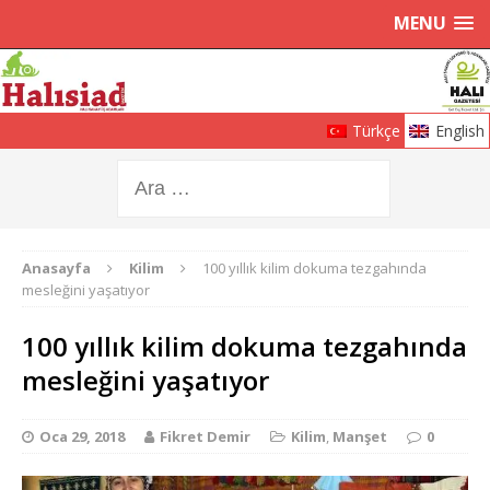
MENU
Türkçe
English
Anasayfa
Kilim
100 yıllık kilim dokuma tezgahında
mesleğini yaşatıyor
100 yıllık kilim dokuma tezgahında
mesleğini yaşatıyor
Oca 29, 2018
Fikret Demir
Kilim
,
Manşet
0